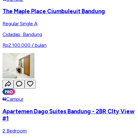
The Maple Place Ciumbuleuit Bandung
Regular Single A
Cidadap
,
Bandung
Rp2.100.000
/ bulan
Campur
Apartemen Dago Suites Bandung - 2BR CIty View
#1
2 Bedroom