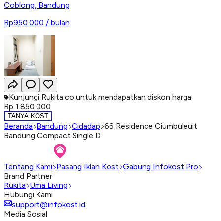
Coblong
,
Bandung
Rp950.000
/ bulan
Kunjungi Rukita.co untuk mendapatkan diskon harga
Rp 1.850.000
TANYA KOST
Beranda
Bandung
Cidadap
66 Residence Ciumbuleuit
Bandung Compact Single D
Tentang Kami
Pasang Iklan Kost
Gabung Infokost Pro
Brand Partner
Rukita
Uma Living
Hubungi Kami
support@infokost.id
Media Sosial