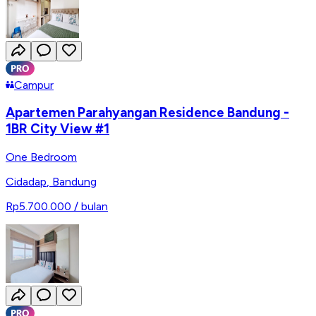
Campur
Apartemen Parahyangan Residence Bandung -
1BR City View #1
One Bedroom
Cidadap
,
Bandung
Rp5.700.000
/ bulan