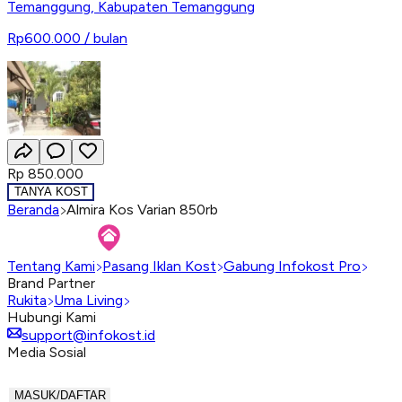
Temanggung
,
Kabupaten Temanggung
Rp600.000
/ bulan
Rp 850.000
TANYA KOST
Beranda
Almira Kos Varian 850rb
Tentang Kami
Pasang Iklan Kost
Gabung Infokost Pro
Brand Partner
Rukita
Uma Living
Hubungi Kami
support@infokost.id
Media Sosial
MASUK/DAFTAR