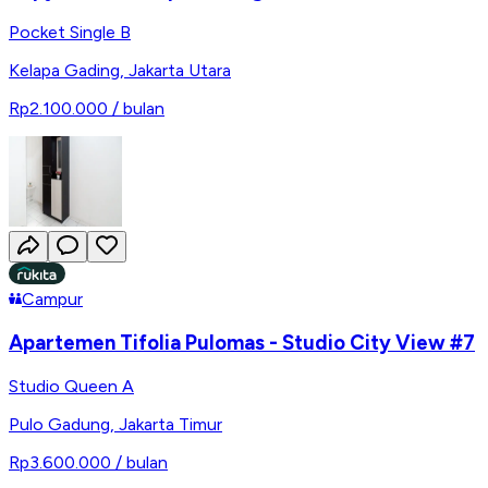
Pocket Single B
Kelapa Gading
,
Jakarta Utara
Rp2.100.000
/ bulan
Campur
Apartemen Tifolia Pulomas - Studio City View #7
Studio Queen A
Pulo Gadung
,
Jakarta Timur
Rp3.600.000
/ bulan