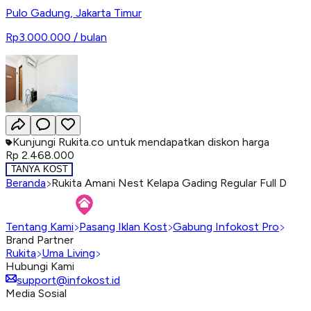
Pulo Gadung
,
Jakarta Timur
Rp3.000.000
/ bulan
Kunjungi Rukita.co untuk mendapatkan diskon harga
Rp 2.468.000
TANYA KOST
Beranda
Rukita Amani Nest Kelapa Gading Regular Full D
Tentang Kami
Pasang Iklan Kost
Gabung Infokost Pro
Brand Partner
Rukita
Uma Living
Hubungi Kami
support@infokost.id
Media Sosial