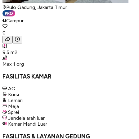
Pulo Gadung, Jakarta Timur
Campur
0
9.5
m2
Max
1
org
FASILITAS KAMAR
AC
Kursi
Lemari
Meja
Sprei
Jendela arah luar
Kamar Mandi Luar
FASILITAS & LAYANAN GEDUNG