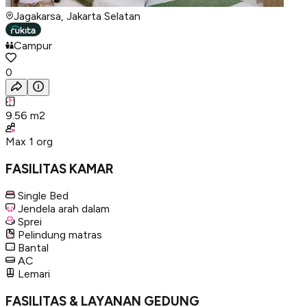
Jagakarsa, Jakarta Selatan
Campur
0
9.56
m2
Max
1
org
FASILITAS KAMAR
Single Bed
Jendela arah dalam
Sprei
Pelindung matras
Bantal
AC
Lemari
FASILITAS & LAYANAN GEDUNG