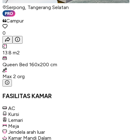
Serpong, Tangerang Selatan
Campur
0
13.8
m2
Queen Bed 160x200 cm
Max
2
org
FASILITAS KAMAR
AC
Kursi
Lemari
Meja
Jendela arah luar
Kamar Mandi Dalam