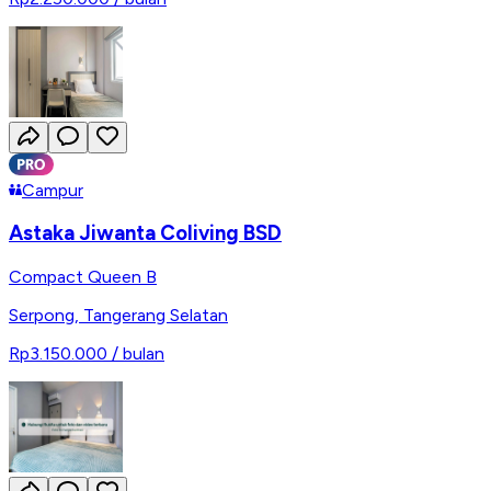
Campur
Astaka Jiwanta Coliving BSD
Compact Queen B
Serpong
,
Tangerang Selatan
Rp3.150.000
/ bulan