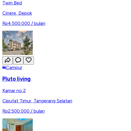
Twin Bed
Cinere
,
Depok
Rp4.500.000
/ bulan
Campur
Pluto living
Kamar no 2
Ciputat Timur
,
Tangerang Selatan
Rp2.500.000
/ bulan