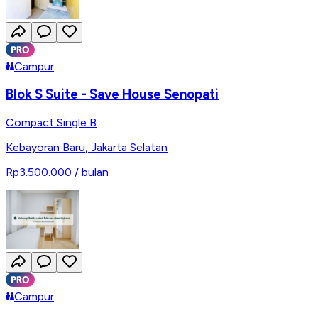
Campur
Blok S Suite - Save House Senopati
Compact Single B
Kebayoran Baru
,
Jakarta Selatan
Rp3.500.000
/ bulan
Campur