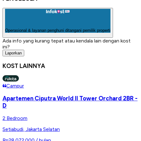
Operasional & layanan penghuni ditangani pemilik properti
Ada info yang kurang tepat atau kendala lain dengan kost
ini?
Laporkan
KOST LAINNYA
Campur
Apartemen Ciputra World II Tower Orchard 2BR -
D
2 Bedroom
Setiabudi
,
Jakarta Selatan
Rp28.072.000
/ bulan