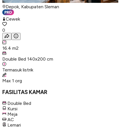
Depok, Kabupaten Sleman
Cewek
0
16.4
m2
Double Bed 140x200 cm
Termasuk listrik
Max
1
org
FASILITAS KAMAR
Double Bed
Kursi
Meja
AC
Lemari