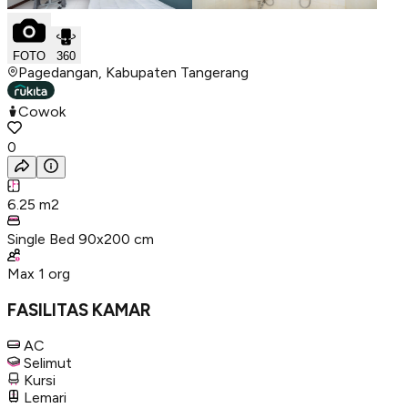
FOTO
360
Pagedangan, Kabupaten Tangerang
Cowok
0
6.25
m2
Single Bed 90x200 cm
Max
1
org
FASILITAS KAMAR
AC
Selimut
Kursi
Lemari