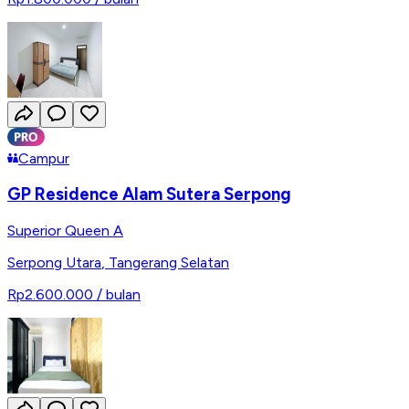
Campur
GP Residence Alam Sutera Serpong
Superior Queen A
Serpong Utara
,
Tangerang Selatan
Rp2.600.000
/ bulan