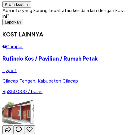
Klaim kost ini
Ada info yang kurang tepat atau kendala lain dengan kost
ini?
Laporkan
KOST LAINNYA
Campur
Rufindo Kos / Paviliun / Rumah Petak
Type 1
Cilacap Tengah
,
Kabupaten Cilacap
Rp850.000
/ bulan