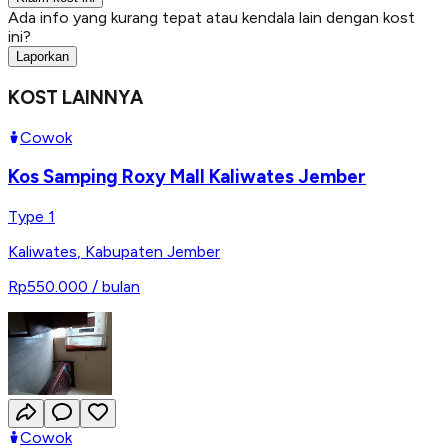
Ada info yang kurang tepat atau kendala lain dengan kost
ini?
Laporkan
KOST LAINNYA
Cowok
Kos Samping Roxy Mall Kaliwates Jember
Type 1
Kaliwates
,
Kabupaten Jember
Rp550.000
/ bulan
Cowok