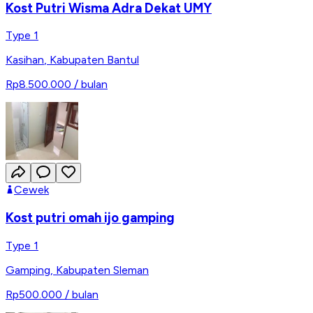
Kost Putri Wisma Adra Dekat UMY
Type 1
Kasihan
,
Kabupaten Bantul
Rp8.500.000
/ bulan
Cewek
Kost putri omah ijo gamping
Type 1
Gamping
,
Kabupaten Sleman
Rp500.000
/ bulan