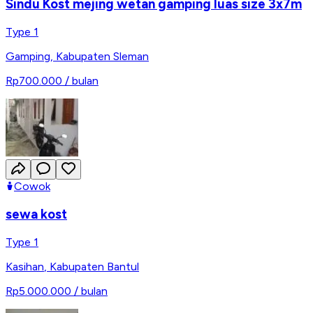
Sindu Kost mejing wetan gamping luas size 3x7m
Type 1
Gamping
,
Kabupaten Sleman
Rp700.000
/ bulan
Cowok
sewa kost
Type 1
Kasihan
,
Kabupaten Bantul
Rp5.000.000
/ bulan