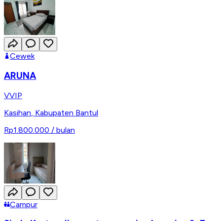
Cewek
ARUNA
VVIP
Kasihan
,
Kabupaten Bantul
Rp1.800.000
/ bulan
Campur