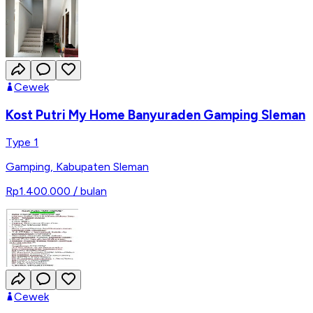
Cewek
Kost Putri My Home Banyuraden Gamping Sleman
Type 1
Gamping
,
Kabupaten Sleman
Rp1.400.000
/ bulan
Cewek