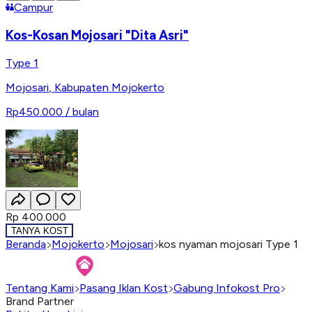
Campur
Kos-Kosan Mojosari "Dita Asri"
Type 1
Mojosari
,
Kabupaten Mojokerto
Rp450.000
/ bulan
Rp 400.000
TANYA KOST
Beranda
Mojokerto
Mojosari
kos nyaman mojosari Type 1
Tentang Kami
Pasang Iklan Kost
Gabung Infokost Pro
Brand Partner