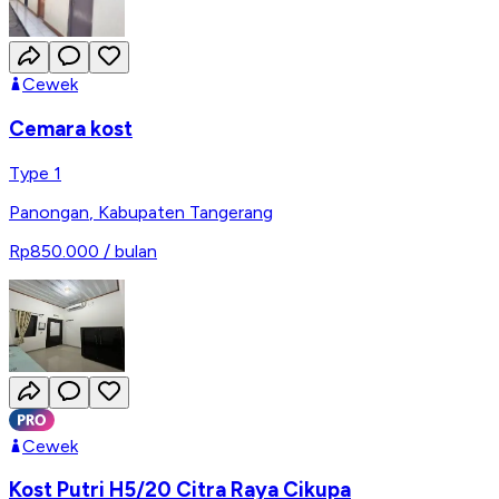
Cewek
Cemara kost
Type 1
Panongan
,
Kabupaten Tangerang
Rp850.000
/ bulan
Cewek
Kost Putri H5/20 Citra Raya Cikupa