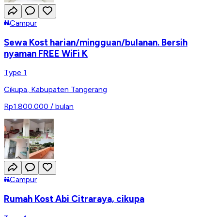
Campur
Sewa Kost harian/mingguan/bulanan. Bersih
nyaman FREE WiFi K
Type 1
Cikupa
,
Kabupaten Tangerang
Rp1.800.000
/ bulan
Campur
Rumah Kost Abi Citraraya, cikupa