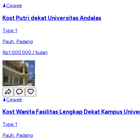
Cewek
Kost Putri dekat Universitas Andalas
Type 1
Pauh
,
Padang
Rp1.000.000
/ bulan
Cewek
Kost Wanita Fasilitas Lengkap Dekat Kampus Unive
Type 1
Pauh
,
Padang