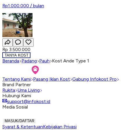
Rp1.000.000
/ bulan
Rp 3.500.000
TANYA KOST
Beranda
Padang
Pauh
Kost Ande Type 1
Tentang Kami
Pasang Iklan Kost
Gabung Infokost Pro
Brand Partner
Rukita
Uma Living
Hubungi Kami
support@infokost.id
Media Sosial
MASUK/DAFTAR
Syarat & Ketentuan
Kebijakan Privasi