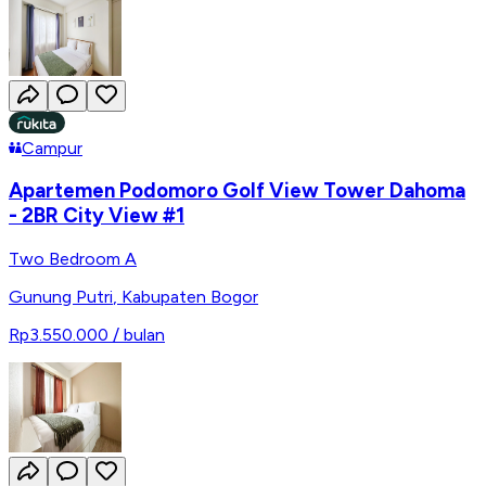
Campur
Apartemen Podomoro Golf View Tower Dahoma
- 2BR City View #1
Two Bedroom A
Gunung Putri
,
Kabupaten Bogor
Rp3.550.000
/ bulan