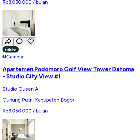
Rp3.050.000
/ bulan
Campur
Apartemen Podomoro Golf View Tower Dahoma
- Studio City View #1
Studio Queen A
Gunung Putri
,
Kabupaten Bogor
Rp3.050.000
/ bulan