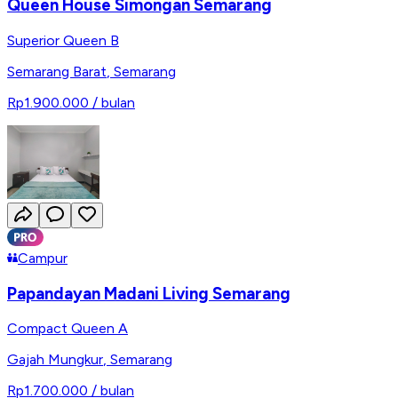
Queen House Simongan Semarang
Superior Queen B
Semarang Barat
,
Semarang
Rp1.900.000
/ bulan
Campur
Papandayan Madani Living Semarang
Compact Queen A
Gajah Mungkur
,
Semarang
Rp1.700.000
/ bulan