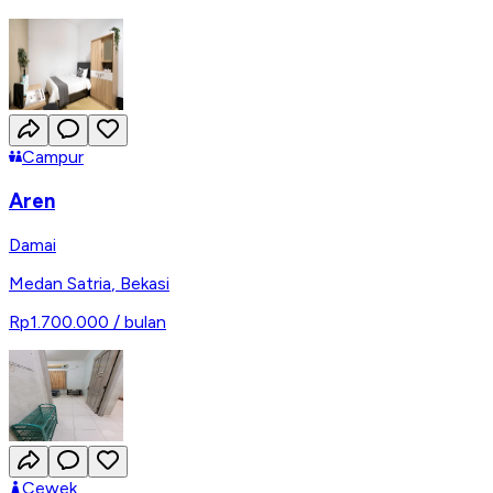
Campur
Aren
Damai
Medan Satria
,
Bekasi
Rp1.700.000
/ bulan
Cewek