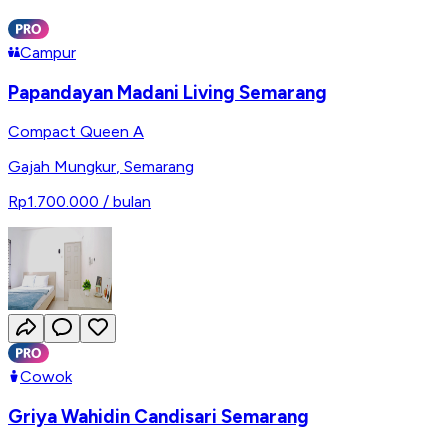
Campur
Papandayan Madani Living Semarang
Compact Queen A
Gajah Mungkur
,
Semarang
Rp1.700.000
/ bulan
Cowok
Griya Wahidin Candisari Semarang