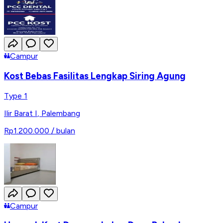
Campur
Kost Bebas Fasilitas Lengkap Siring Agung
Type 1
Ilir Barat I
,
Palembang
Rp1.200.000
/ bulan
Campur