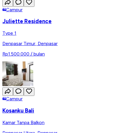
Campur
Juliette Residence
Type 1
Denpasar Timur
,
Denpasar
Rp1.500.000
/ bulan
Campur
Kosanku Bali
Kamar Tanpa Balkon
Denpasar Utara
,
Denpasar