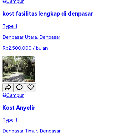
Campur
kost fasilitas lengkap di denpasar
Type 1
Denpasar Utara
,
Denpasar
Rp2.500.000
/ bulan
Campur
Kost Anyelir
Type 1
Denpasar Timur
,
Denpasar