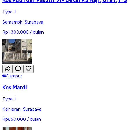
Kos Putri dan Pasutri VIP dekat RS Haji , Unair, ITS
Type 1
Semampir
,
Surabaya
Rp1.300.000
/ bulan
Campur
Kos Mardi
Type 1
Kenjeran
,
Surabaya
Rp650.000
/ bulan