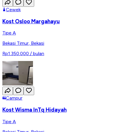
Cewek
Kost Osloo Margahayu
Tipe A
Bekasi Timur
,
Bekasi
Rp1.350.000
/ bulan
Campur
Kost Wisma InTq Hidayah
Tipe A
Bekasi Timur
,
Bekasi