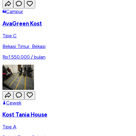
Campur
AvaGreen Kost
Tipe C
Bekasi Timur
,
Bekasi
Rp1.550.000
/ bulan
Cewek
Kost Tania House
Tipe A