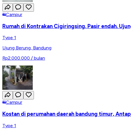
Campur
Rumah di Kontrakan Cigiringsing. Pasir endah. Uju
Type 1
Ujung Berung
,
Bandung
Rp2.000.000
/ bulan
Campur
Kostan di perumahan daerah bandung timur, Antap
Type 1