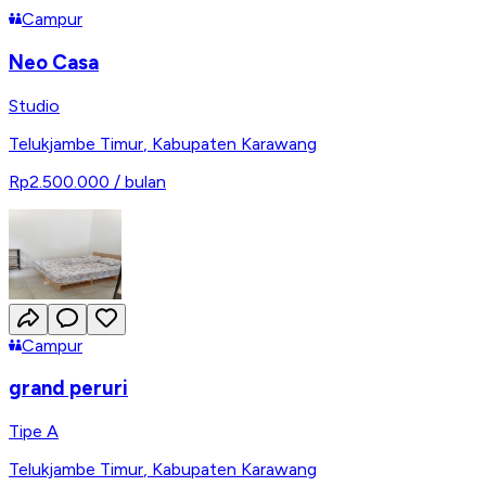
Campur
Neo Casa
Studio
Telukjambe Timur
,
Kabupaten Karawang
Rp2.500.000
/ bulan
Campur
grand peruri
Tipe A
Telukjambe Timur
,
Kabupaten Karawang