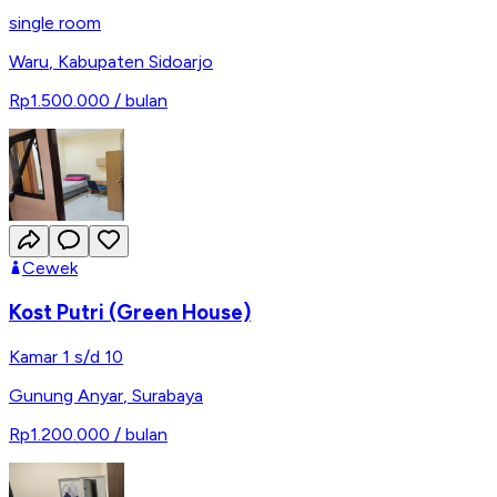
single room
Waru
,
Kabupaten Sidoarjo
Rp1.500.000
/ bulan
Cewek
Kost Putri (Green House)
Kamar 1 s/d 10
Gunung Anyar
,
Surabaya
Rp1.200.000
/ bulan