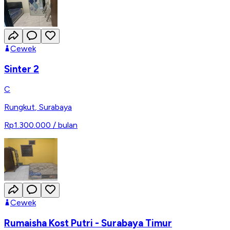
Cewek
Sinter 2
C
Rungkut
,
Surabaya
Rp1.300.000
/ bulan
Cewek
Rumaisha Kost Putri - Surabaya Timur