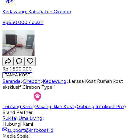
Type 1
Kedawung
,
Kabupaten Cirebon
Rp650.000
/ bulan
Rp 1.500.000
TANYA KOST
Beranda
Cirebon
Kedawung
Larissa Kost Rumah kost
eksklusif Cirebon Type 1
Tentang Kami
Pasang Iklan Kost
Gabung Infokost Pro
Brand Partner
Rukita
Uma Living
Hubungi Kami
support@infokost.id
Media Sosial