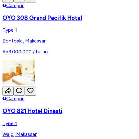
Campur
OYO 308 Grand Pacifik Hotel
Type 1
Bontoala
,
Makassar
Rp3.000.000
/ bulan
Campur
OYO 821 Hotel Dinasti
Type 1
Wajo
,
Makassar