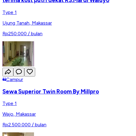
terima kost putri dekat RS.Mardi Waluyo
Type 1
Ujung Tanah
,
Makassar
Rp250.000
/ bulan
Campur
Sewa Superior Twin Room By Millpro
Type 1
Wajo
,
Makassar
Rp2.500.000
/ bulan