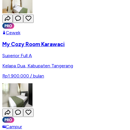
Cewek
My Cozy Room Karawaci
Superior Full A
Kelapa Dua
,
Kabupaten Tangerang
Rp1.900.000
/ bulan
Campur