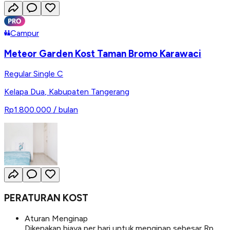
Campur
Meteor Garden Kost Taman Bromo Karawaci
Regular Single C
Kelapa Dua
,
Kabupaten Tangerang
Rp1.800.000
/ bulan
PERATURAN KOST
Aturan Menginap
Dikenakan biaya per hari untuk menginap sebesar Rp