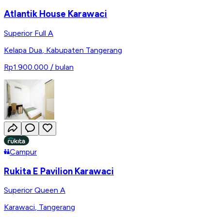
Atlantik House Karawaci
Superior Full A
Kelapa Dua
,
Kabupaten Tangerang
Rp1.900.000
/ bulan
Campur
Rukita E Pavilion Karawaci
Superior Queen A
Karawaci
,
Tangerang