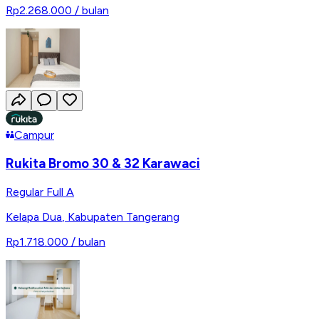
Rp2.268.000
/ bulan
Campur
Rukita Bromo 30 & 32 Karawaci
Regular Full A
Kelapa Dua
,
Kabupaten Tangerang
Rp1.718.000
/ bulan