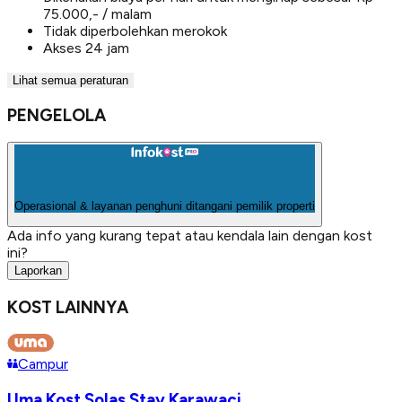
75.000,- / malam
Tidak diperbolehkan merokok
Akses 24 jam
Lihat semua peraturan
PENGELOLA
Operasional & layanan penghuni ditangani pemilik properti
Ada info yang kurang tepat atau kendala lain dengan kost
ini?
Laporkan
KOST LAINNYA
Campur
Uma Kost Solas Stay Karawaci