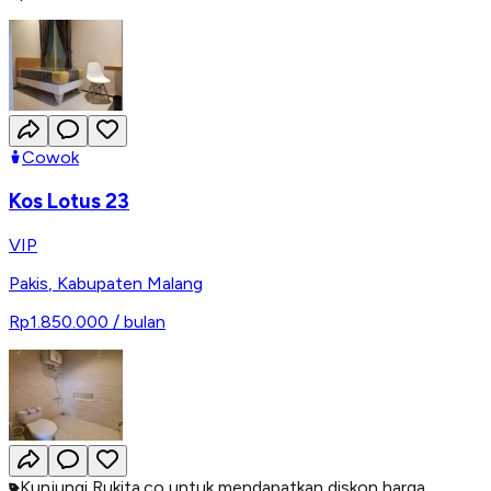
Cowok
Kos Lotus 23
VIP
Pakis
,
Kabupaten Malang
Rp1.850.000
/ bulan
Kunjungi Rukita.co untuk mendapatkan diskon harga