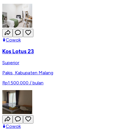
Cowok
Kos Lotus 23
Superior
Pakis
,
Kabupaten Malang
Rp1.500.000
/ bulan
Cowok