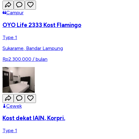
Campur
OYO Life 2333 Kost Flamingo
Type 1
Sukarame
,
Bandar Lampung
Rp2.300.000
/ bulan
Cewek
Kost dekat IAIN, Korpri.
Type 1