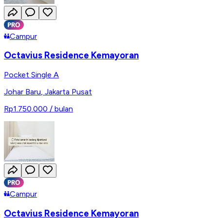
Campur
Octavius Residence Kemayoran
Pocket Single A
Johar Baru
,
Jakarta Pusat
Rp1.750.000
/ bulan
Campur
Octavius Residence Kemayoran