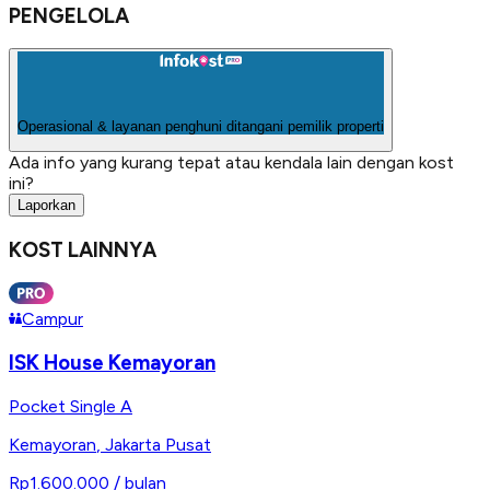
PENGELOLA
Operasional & layanan penghuni ditangani pemilik properti
Ada info yang kurang tepat atau kendala lain dengan kost
ini?
Laporkan
KOST LAINNYA
Campur
ISK House Kemayoran
Pocket Single A
Kemayoran
,
Jakarta Pusat
Rp1.600.000
/ bulan