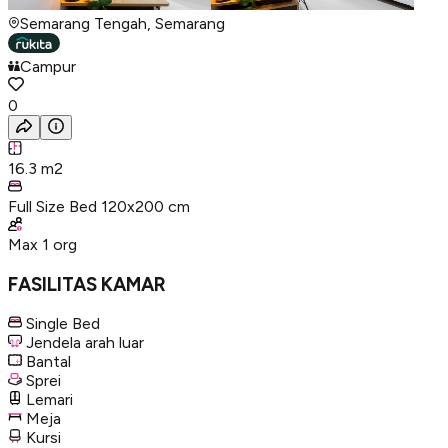
Semarang Tengah, Semarang
Campur
0
16.3
m2
Full Size Bed 120x200 cm
Max
1
org
FASILITAS KAMAR
Single Bed
Jendela arah luar
Bantal
Sprei
Lemari
Meja
Kursi