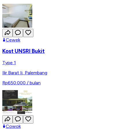
Cewek
Kost UNSRI Bukit
Type 1
Ilir Barat Ii
,
Palembang
Rp650.000
/ bulan
Cowok