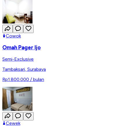
Cowok
Omah Pager Ijo
Semi-Exclusive
Tambaksari
,
Surabaya
Rp1.800.000
/ bulan
Cewek