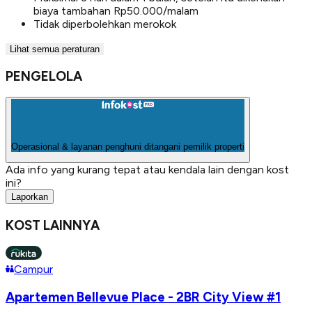
biaya tambahan Rp50.000/malam
Tidak diperbolehkan merokok
Lihat semua peraturan
PENGELOLA
Operasional & layanan penghuni ditangani pemilik properti
Ada info yang kurang tepat atau kendala lain dengan kost
ini?
Laporkan
KOST LAINNYA
Campur
Apartemen Bellevue Place - 2BR City View #1