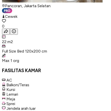
Pancoran, Jakarta Selatan
Cewek
0
22
m2
Full Size Bed 120x200 cm
Max
1
org
FASILITAS KAMAR
AC
Balkon/Teras
Kursi
Lemari
Meja
Sprei
Jendela arah luar