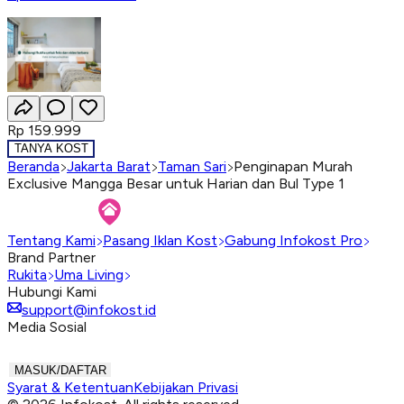
Rp 159.999
TANYA KOST
Beranda
Jakarta Barat
Taman Sari
Penginapan Murah
Exclusive Mangga Besar untuk Harian dan Bul Type 1
Tentang Kami
Pasang Iklan Kost
Gabung Infokost Pro
Brand Partner
Rukita
Uma Living
Hubungi Kami
support@infokost.id
Media Sosial
MASUK/DAFTAR
Syarat & Ketentuan
Kebijakan Privasi