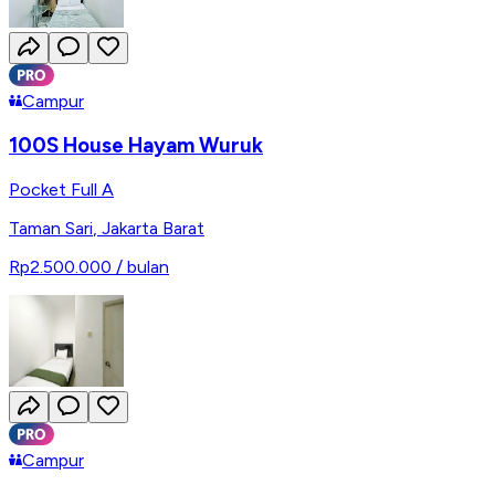
Campur
100S House Hayam Wuruk
Pocket Full A
Taman Sari
,
Jakarta Barat
Rp2.500.000
/ bulan
Campur