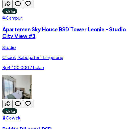
Campur
Apartemen Sky House BSD Tower Leonie - Studio
City View #3
Studio
Cisauk
,
Kabupaten Tangerang
Rp4.100.000
/ bulan
Cewek