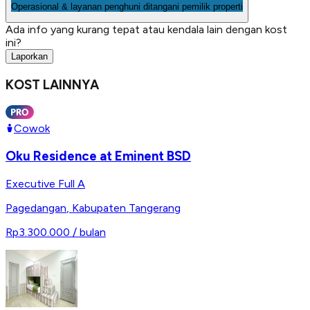
Operasional & layanan penghuni ditangani pemilik properti
Ada info yang kurang tepat atau kendala lain dengan kost
ini?
Laporkan
KOST LAINNYA
Cowok
Oku Residence at Eminent BSD
Executive Full A
Pagedangan
,
Kabupaten Tangerang
Rp3.300.000
/ bulan