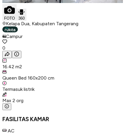
FOTO
360
Kelapa Dua, Kabupaten Tangerang
Campur
0
16.42
m2
Queen Bed 160x200 cm
Termasuk listrik
Max
2
org
FASILITAS KAMAR
AC