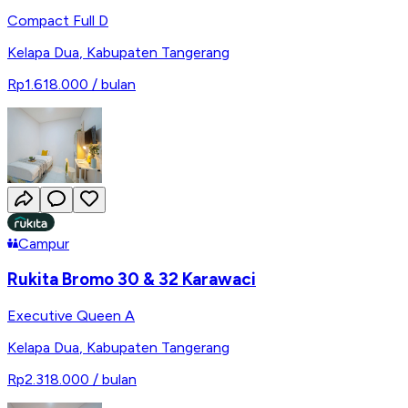
Compact Full D
Kelapa Dua
,
Kabupaten Tangerang
Rp1.618.000
/ bulan
Campur
Rukita Bromo 30 & 32 Karawaci
Executive Queen A
Kelapa Dua
,
Kabupaten Tangerang
Rp2.318.000
/ bulan