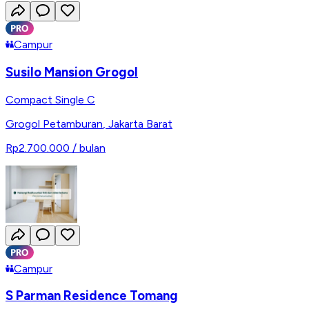
Campur
Susilo Mansion Grogol
Compact Single C
Grogol Petamburan
,
Jakarta Barat
Rp2.700.000
/ bulan
Campur
S Parman Residence Tomang