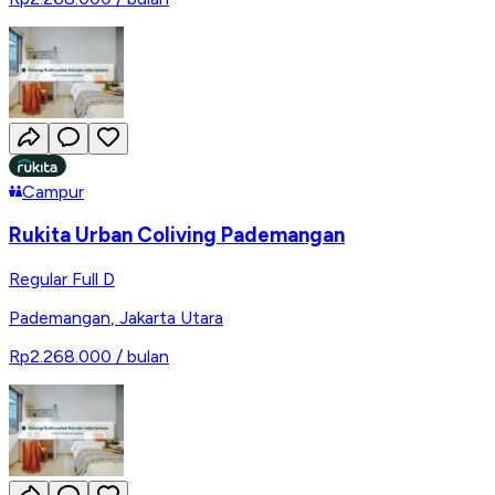
Campur
Rukita Urban Coliving Pademangan
Regular Full D
Pademangan
,
Jakarta Utara
Rp2.268.000
/ bulan