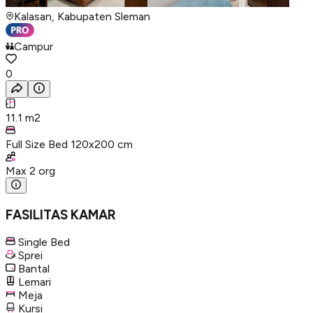
Kalasan, Kabupaten Sleman
Campur
0
11.1
m2
Full Size Bed 120x200 cm
Max
2
org
FASILITAS KAMAR
Single Bed
Sprei
Bantal
Lemari
Meja
Kursi