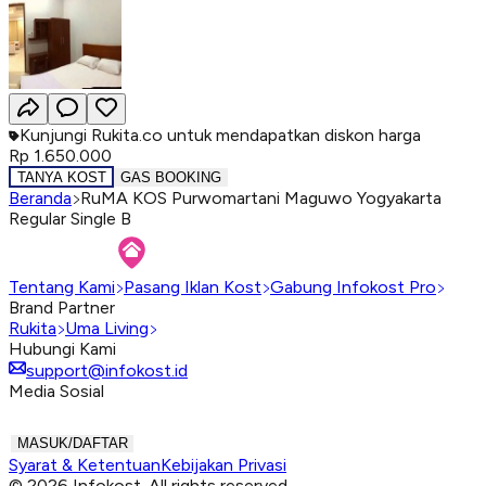
Kunjungi Rukita.co untuk mendapatkan diskon harga
Rp 1.650.000
TANYA KOST
GAS BOOKING
Beranda
RuMA KOS Purwomartani Maguwo Yogyakarta
Regular Single B
Tentang Kami
Pasang Iklan Kost
Gabung Infokost Pro
Brand Partner
Rukita
Uma Living
Hubungi Kami
support@infokost.id
Media Sosial
MASUK/DAFTAR
Syarat & Ketentuan
Kebijakan Privasi
© 2026 Infokost. All rights reserved.