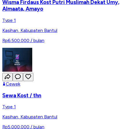
Wisma Firdaus Kost Putri Muslimah Dekat Umy,
Almaata, Amayo
Type 1
Kasihan
,
Kabupaten Bantul
Rp6.500.000
/ bulan
Cewek
Sewa Kost / thn
Type 1
Kasihan
,
Kabupaten Bantul
Rp5.000.000
/ bulan