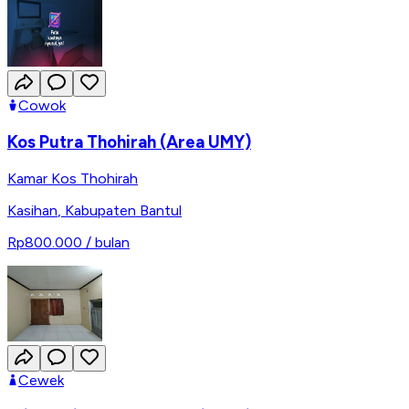
Cowok
Kos Putra Thohirah (Area UMY)
Kamar Kos Thohirah
Kasihan
,
Kabupaten Bantul
Rp800.000
/ bulan
Cewek