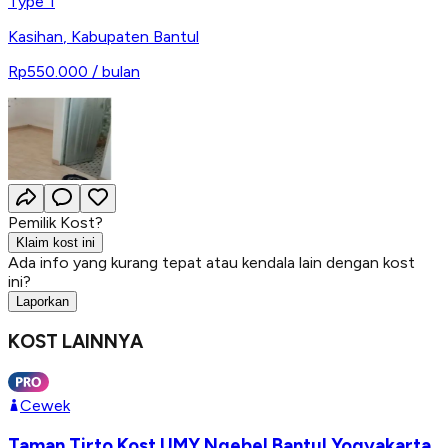
Type 1
Kasihan
,
Kabupaten Bantul
Rp550.000
/ bulan
Pemilik Kost?
Klaim kost ini
Ada info yang kurang tepat atau kendala lain dengan kost
ini?
Laporkan
KOST LAINNYA
Cewek
Taman Tirto Kost UMY Ngebel Bantul Yogyakarta