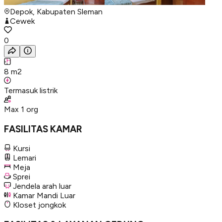
Depok, Kabupaten Sleman
Cewek
0
8
m2
Termasuk listrik
Max
1
org
FASILITAS KAMAR
Kursi
Lemari
Meja
Sprei
Jendela arah luar
Kamar Mandi Luar
Kloset jongkok