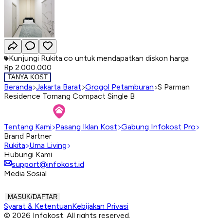
Kunjungi Rukita.co untuk mendapatkan diskon harga
Rp 2.000.000
TANYA KOST
Beranda
Jakarta Barat
Grogol Petamburan
S Parman
Residence Tomang Compact Single B
Tentang Kami
Pasang Iklan Kost
Gabung Infokost Pro
Brand Partner
Rukita
Uma Living
Hubungi Kami
support@infokost.id
Media Sosial
MASUK/DAFTAR
Syarat & Ketentuan
Kebijakan Privasi
© 2026 Infokost. All rights reserved.