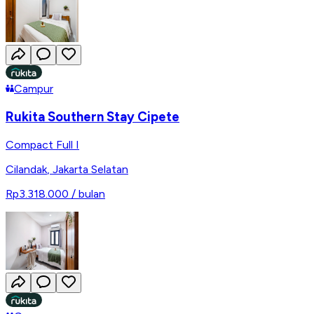
Campur
Rukita Southern Stay Cipete
Compact Full I
Cilandak
,
Jakarta Selatan
Rp3.318.000
/ bulan