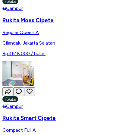
Campur
Rukita Moes Cipete
Regular Queen A
Cilandak
,
Jakarta Selatan
Rp3.618.000
/ bulan
Campur
Rukita Smart Cipete
Compact Full A