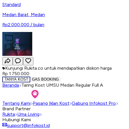
Standard
Medan Barat
,
Medan
Rp2.000.000
/ bulan
Kunjungi Rukita.co untuk mendapatkan diskon harga
Rp 1.750.000
TANYA KOST
GAS BOOKING
Beranda
Taring Kost UMSU Medan Regular Full A
Tentang Kami
Pasang Iklan Kost
Gabung Infokost Pro
Brand Partner
Rukita
Uma Living
Hubungi Kami
support@infokost.id