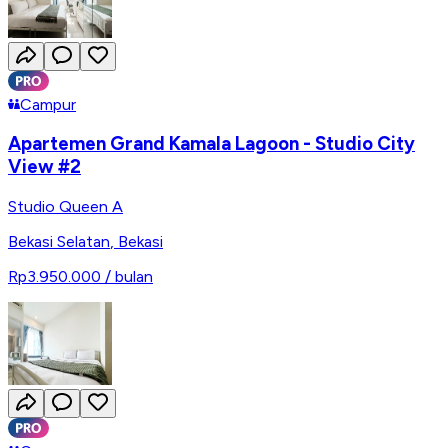
Campur
Apartemen Grand Kamala Lagoon - Studio City
View #2
Studio Queen A
Bekasi Selatan
,
Bekasi
Rp3.950.000
/ bulan