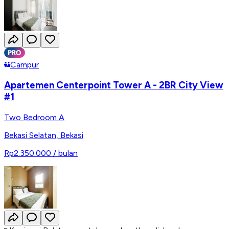
Campur
Apartemen Centerpoint Tower A - 2BR City View
#1
Two Bedroom A
Bekasi Selatan
,
Bekasi
Rp2.350.000
/ bulan